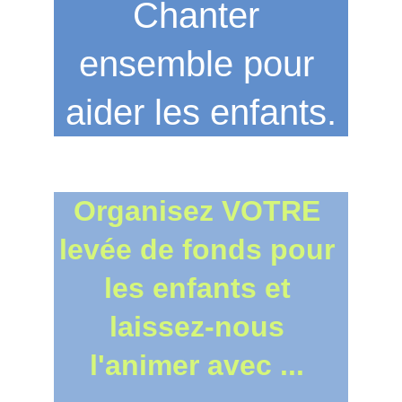
Chanter 
ensemble pour 
aider les enfants
.
Organisez VOTRE 
levée de fonds pour 
les enfants et 
laissez-nous 
l'animer avec ... 