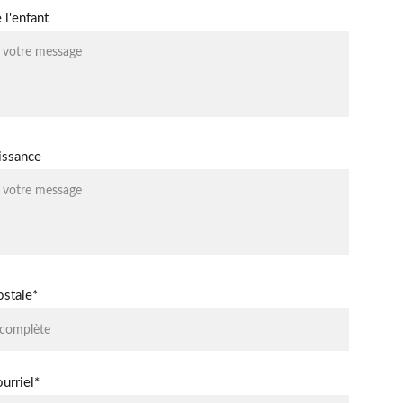
l'enfant
issance
ostale*
urriel*