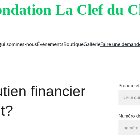
ndation La Clef du 
ui sommes-nous
Événements
Boutique
Gallerie
Faire une demand
tien financier 
Prénom et
t?
Numéro de